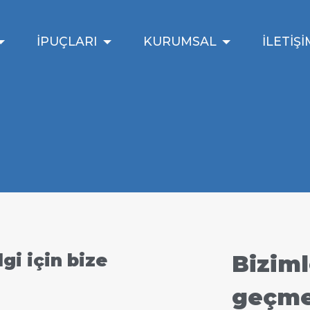
İPUÇLARI
KURUMSAL
İLETİŞİ
gi için bize
Biziml
geçmek