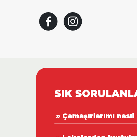
SIK SORULANL
» Çamaşırlarımı nasıl