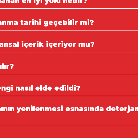
anan en iyi yolu nedir?
anma tarihi geçebilir mi?
vansal içerik içeriyor mu?
lır?
engi nasıl elde edildi?
mının yenilenmesi esnasında deterja