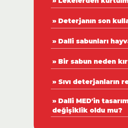
» Lekelerden kurtulm
» Deterjanın son kull
» Dalli sabunları hay
» Bir sabun neden kırı
» Sıvı deterjanların r
» Dalli MED'in tasarı
değişiklik oldu mu?