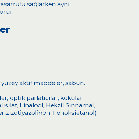
tasarrufu sağlarken aynı
orur.
ler
 yüzey aktif maddeler, sabun.
.
er, optik parlatıcılar, kokular
alisilat, Linalool, Hekzil Sinnamal,
enzizotiyazolinon, Fenoksietanol)