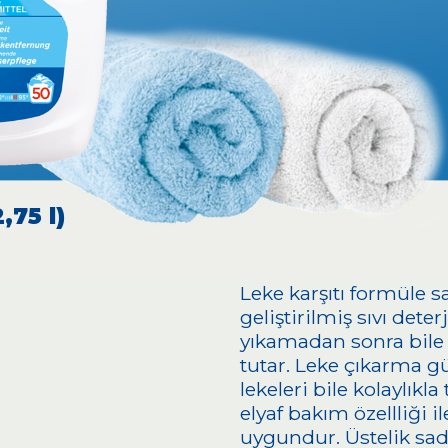
,75 l)
Leke karşıtı formüle sa
geliştirilmiş sıvı dete
yıkamadan sonra bile
tutar. Leke çıkarma g
lekeleri bile kolaylıkla
elyaf bakım özellliği i
uygundur. Üstelik sad