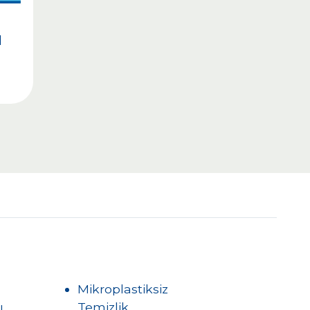
l
Mikroplastiksiz
ı
Temizlik