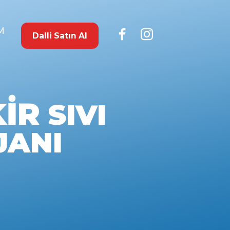
M
Dalli Satın Al
KİR
SIVI
JANI