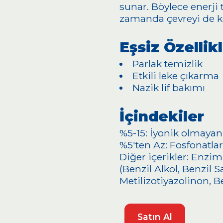
sunar. Böylece enerji 
zamanda çevreyi de k
Eşsiz Özellik
Parlak temizlik
Etkili leke çıkarma
Nazik lif bakımı
İçindekiler
%5-15: İyonik olmayan
%5'ten Az: Fosfonatlar
Diğer içerikler: Enziml
(Benzil Alkol, Benzil S
Metilizotiyazolinon, B
Satın Al