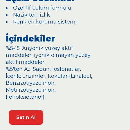
Özel lif bakım formülü
Nazik temizlik
Renkleri koruma sistemi
İçindekiler
%5-15: Anyonik yüzey aktif
maddeler, iyonik olmayan yüzey
aktif maddeler.
%5'ten Az: Sabun, fosfonatlar.
İçerik: Enzimler, kokular (Linalool,
Benzizotiyazolinon,
Metilizotiyazolinon,
Fenoksietanol).
Satın Al